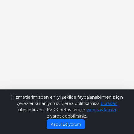
Bana Soru Sor | Ask Me
Hizmetlerimizden en iyi şekilde faydalanabilmeniz için
çerezler kullanıyoruz. Çerez politikamıza
buradan
ulaşabilirsiniz. KVKK detayları için
web sayfamızı
ziyaret edebilirsiniz.
Kabul Ediyorum