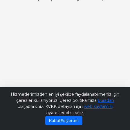
Bana Soru Sor | Ask Me
Hizmetlerimizden en iyi şekilde faydalanabilmeniz için
çerezler kullanıyoruz. Çerez politikamıza
buradan
ulaşabilirsiniz. KVKK detayları için
web sayfamızı
ziyaret edebilirsiniz.
Kabul Ediyorum