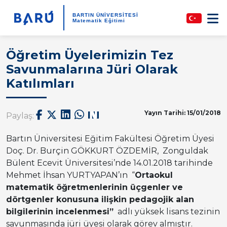
BARTIN ÜNİVERSİTESİ
Matematik Eğitimi
Öğretim Üyelerimizin Tez
Savunmalarına Jüri Olarak
Katılımları
Yayın Tarihi: 15/01/2018
Paylaş:
Bartın Üniversitesi Eğitim Fakültesi Öğretim Üyesi
Doç. Dr. Burçin GÖKKURT ÖZDEMİR, Zonguldak
Bülent Ecevit Üniversitesi’nde 14.01.2018 tarihinde
Mehmet İhsan YURTYAPAN’ın “
Ortaokul
matematik öğretmenlerinin üçgenler ve
dörtgenler konusuna ilişkin pedagojik alan
bilgilerinin incelenmesi
”
adlı yüksek lisans tezinin
savunmasında jüri üyesi olarak görev almıştır.