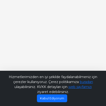
Bana Soru Sor | Ask Me
Hizmetlerimizden en iyi şekilde faydalanabilmeniz için
çerezler kullanıyoruz. Çerez politikamıza
buradan
ulaşabilirsiniz. KVKK detayları için
web sayfamızı
ziyaret edebilirsiniz.
Kabul Ediyorum