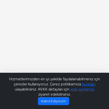
Bana Soru Sor | Ask Me
Hizmetlerimizden en iyi şekilde faydalanabilmeniz için
çerezler kullanıyoruz. Çerez politikamıza
buradan
ulaşabilirsiniz. KVKK detayları için
web sayfamızı
ziyaret edebilirsiniz.
Kabul Ediyorum